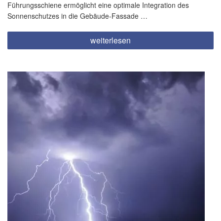
Führungsschiene ermöglicht eine optimale Integration des
Sonnenschutzes in die Gebäude-Fassade …
„Sonnenschutz
weiterlesen
um
die
Ecke
gedacht!“