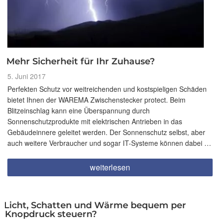
Mehr Sicherheit für Ihr Zuhause?
Veröffentlicht
5. Juni 2017
am
Perfekten Schutz vor weitreichenden und kostspieligen Schäden
bietet Ihnen der WAREMA Zwischenstecker protect. Beim
Blitzeinschlag kann eine Überspannung durch
Sonnenschutzprodukte mit elektrischen Antrieben in das
Gebäudeinnere geleitet werden. Der Sonnenschutz selbst, aber
auch weitere Verbraucher und sogar IT-Systeme können dabei …
„Mehr
weiterlesen
Sicherheit
für
Ihr
Zuhause?“
Licht, Schatten und Wärme bequem per
Knopdruck steuern?