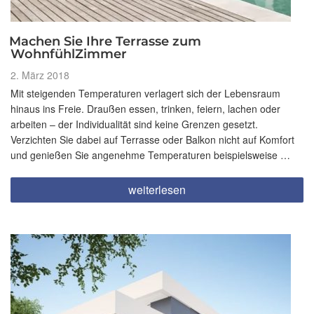
Machen Sie Ihre Terrasse zum
WohnfühlZimmer
Veröffentlicht
2. März 2018
am
Mit steigenden Temperaturen verlagert sich der Lebensraum
hinaus ins Freie. Draußen essen, trinken, feiern, lachen oder
arbeiten – der Individualität sind keine Grenzen gesetzt.
Verzichten Sie dabei auf Terrasse oder Balkon nicht auf Komfort
und genießen Sie angenehme Temperaturen beispielsweise …
„Machen
weiterlesen
Sie
Ihre
Terrasse
zum
WohnfühlZimmer“