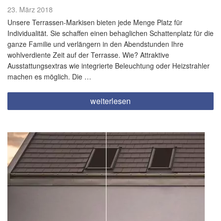
Veröffentlicht
23. März 2018
am
Unsere Terrassen-Markisen bieten jede Menge Platz für
Individualität. Sie schaffen einen behaglichen Schattenplatz für die
ganze Familie und verlängern in den Abendstunden Ihre
wohlverdiente Zeit auf der Terrasse. Wie? Attraktive
Ausstattungsextras wie integrierte Beleuchtung oder Heizstrahler
machen es möglich. Die …
„Genießen
weiterlesen
Sie
lange
Sommerabende
in
individueller
Lichtstimmung“