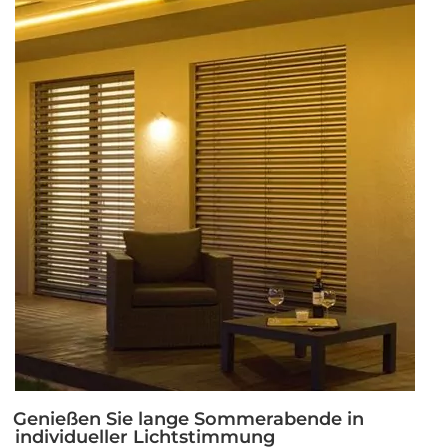
Insekten
in
der
Wohnung?“
Genießen Sie lange Sommerabende in
individueller Lichtstimmung