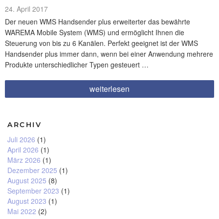
Veröffentlicht
24. April 2017
am
Der neuen WMS Handsender plus erweiterter das bewährte
WAREMA Mobile System (WMS) und ermöglicht Ihnen die
Steuerung von bis zu 6 Kanälen. Perfekt geeignet ist der WMS
Handsender plus immer dann, wenn bei einer Anwendung mehrere
Produkte unterschiedlicher Typen gesteuert …
„Licht,
weiterlesen
Schatten
und
Wärme
bequem
ARCHIV
per
Knopdruck
Juli 2026
(1)
steuern?“
April 2026
(1)
März 2026
(1)
Dezember 2025
(1)
August 2025
(8)
September 2023
(1)
August 2023
(1)
Mai 2022
(2)