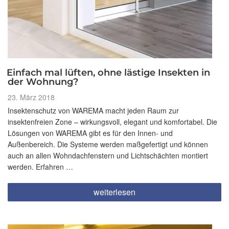
Einfach mal lüften, ohne lästige Insekten in
der Wohnung?
Veröffentlicht
23. März 2018
am
Insektenschutz von WAREMA macht jeden Raum zur
insektenfreien Zone – wirkungsvoll, elegant und komfortabel. Die
Lösungen von WAREMA gibt es für den Innen- und
Außenbereich. Die Systeme werden maßgefertigt und können
auch an allen Wohndachfenstern und Lichtschächten montiert
werden. Erfahren …
„Einfach
weiterlesen
mal
lüften,
ohne
lästige